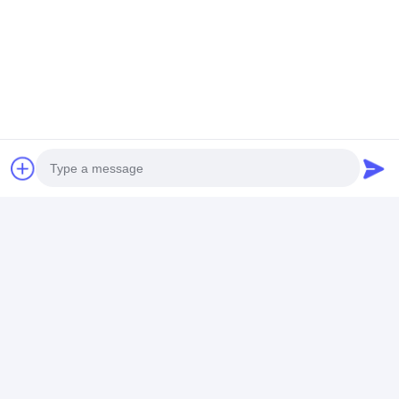
zastosowaniu
globalnym
2025-11-28
2025-10-29
Uruchomiono nowy
Witamy Szanownych
aparaturę do
Klientów na Targach
testowania zgięcia
Kantońskich 2025
mechanicznego w
celu wzmocnienia
badań zgodności
akcesoriów
niezdolnych do
naprawy
Photo
Video Call
2025-09-28
2025-08-28
Audio Call
IEC 62196-1
IEC 62196-3 EV Plug
Krótkoterminowy
Mechanical Lock
układ badawczy prądu
Test Endurance