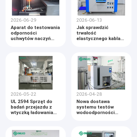
materiałów
wnętrzarskich
pojazdów
2026-06-29
2026-06-13
Aparat do testowania
Jak sprawdzić
odporności
trwałość
uchwytów naczyń
elastycznego kabla
kuchennych na
przed certyfikacją?
przypalanie zgodnie z
Inteligentniejsze
normami EN 12983-1 i
podejście dzięki
TZS 683
testom elastycznym
2026-05-22
2026-04-28
UL 2594 Sprzęt do
Nowa dostawa
badań przejazdu z
systemu testów
wtyczką ładowania
wodoodporności
pojazdu
IPX1-8 dla
elektrycznego w celu
europejskich klientów
walidacji
laboratoryjnych
bezpieczeństwa