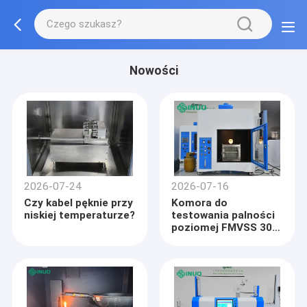
Nowości
2026-07-24
2026-07-16
Czy kabel pęknie przy
Komora do
niskiej temperaturze?
testowania palności
poziomej FMVSS 302:
Zapewnienie
zgodności z
przepisami
dotyczącymi
bezpieczeństwa
pożarowego