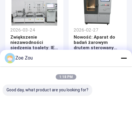
złącza pojazdu
elektrycznego
2026-03-24
2026-02-27
Zwiększenie
Nowość: Aparat do
niezawodności
badań żarowym
siedzenia toalety: IEC
drutem sterowany
60335-2-84
komputerowo zgodny
Zoe Zou
Rozwiązanie badania
z IEC 60695-2-10 do
wytrzymałości
oceny zagrożenia
mechanicznej
pożarowego
1:18 PM
Good day, what product are you looking for?
2026-01-26
2025-12-23
Komora do badań
Jakie czynniki należy
starzeniowych
wziąć pod uwagę przy
ksenonowych
wyborze systemu
chłodzona wodą w
testów wibracyjnych?
ciągłym