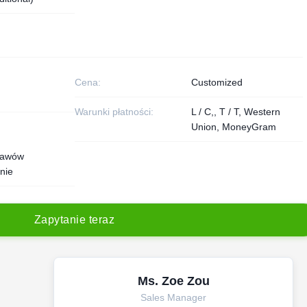
Cena:
Customized
Warunki płatności:
L / C,, T / T, Western
Union, MoneyGram
tawów
nie
Z
a
p
y
t
a
n
i
e
t
e
r
a
z
Ms. Zoe Zou
Sales Manager