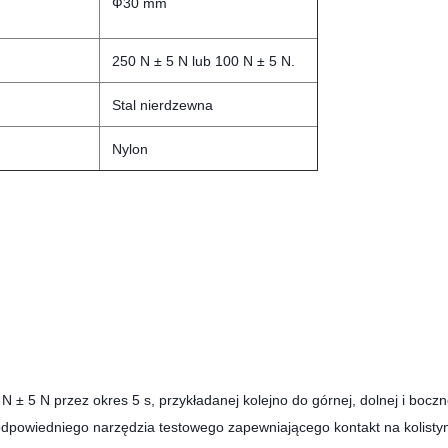
Ф30 mm
250 N ± 5 N lub 100 N ± 5 N.
Stal nierdzewna
Nylon
± 5 N przez okres 5 s, przykładanej kolejno do górnej, dolnej i boczn
owiedniego narzędzia testowego zapewniającego kontakt na kolisty