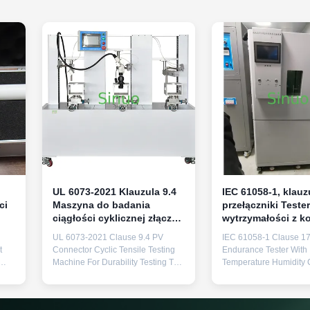
UL 6073-2021 Klauzula 9.4
IEC 61058-1, klauz
ci
Maszyna do badania
przełączniki Tester
ciągłości cyklicznej złącza
wytrzymałości z k
fotowoltaicznego do badań
temperaturowo-
UL 6073-2021 Clause 9.4 PV
IEC 61058-1 Clause 17
trwałości
wilgotnościową Dw
t
Connector Cyclic Tensile Testing
Endurance Tester With
Machine For Durability Testing The
Temperature Humidity
PV Connector Cyclic Tensile
Two Stations Product O
Testing Machine fully complies
The Switches Endurance
with UL6073-2021 (Clause 9.4) for
designed and manufac