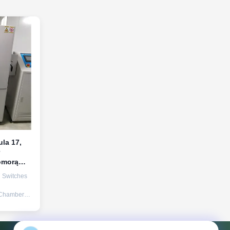
ula 17,
omorą
 Switches
ie stacje
 Chamber
verview
 Tester is
tured