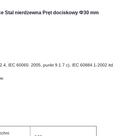
ce Stal nierdzewna Pręt dociskowy Ф30 mm
.4, IEC 60065: 2005, punkt 9.1.7 c), IEC 60884.1-2002 itd.
ów.
zchni