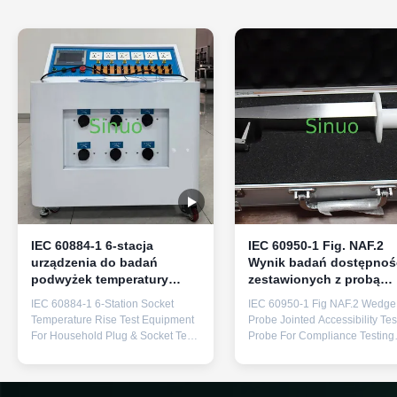
IEC 60884-1 6-stacja
IEC 60950-1 Fig. NAF.2
urządzenia do badań
Wynik badań dostępnoś
podwyżek temperatury
zestawionych z probą
gniazdek dla domowych
kołową
IEC 60884-1 6-Station Socket
IEC 60950-1 Fig NAF.2 Wedge
wtyczek i gniazdek
Temperature Rise Test Equipment
Probe Jointed Accessibility Tes
For Household Plug & Socket Test
Probe For Compliance Testing
The Plug & Socket Temperature
Professionally designed for
Rise Tester is a high-precision,
evaluating whether hazardous
PLC-controlled testing solution
parts inside slot openings or