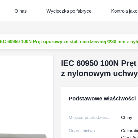
O nas
Wycieczka po fabryce
Kontrola jako
IEC 60950 100N Pręt oporowy ze stali nierdzewnej Ф30 mm z 
IEC 60950 100N Pręt
z nylonowym uchw
Podstawowe właściwości
Miejsce pochodzenia:
Chiny
Orzecznictwo:
Calibrati
(Cost Add