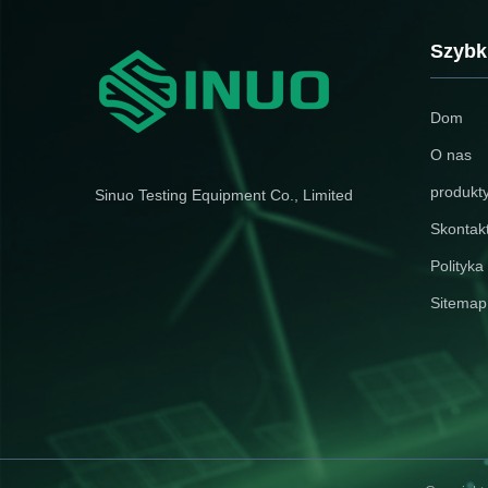
engineered to evaluate the thermal
enclosure gaps of electronic a
performance of household
information technology equipm
electrical accessories, including
can be accessed by users. Pro
Szybki
plugs, sockets, ...
Overview This precision ...
Dom
O nas
produkt
Sinuo Testing Equipment Co., Limited
Skontakt
Polityka
Sitemap