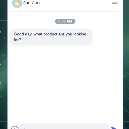
rd
Zoe Zou
1058-1
-1 clause
Skontaktuj się z nami
2 clause
8:56 AM
ń
Adres:
Pokój 101, 1. piętro, nr 6,
Good day, what product are you looking 
Trzecia Ulica, Pingshan Industrial
for?
Zone 511495, ulica Shibi, dzielnica
Panyu, Guangzhou, Chiny
Tel.:
86--13527656435
w
Wiadomość e-mail:
sales@sinuotek.com
m
Czas pracy:
9:00-18:00
Zapytanie teraz