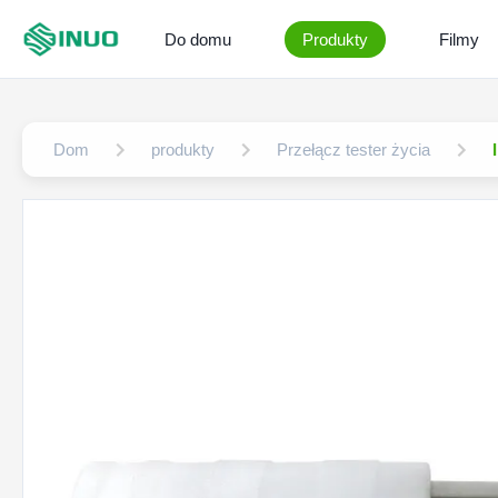
Do domu
Produkty
Filmy
Dom
produkty
Przełącz tester życia