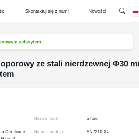
ści
Skontaktuj się z nami
Nowości
nylonowym uchwytem
 oporowy ze stali nierdzewnej Ф30 
ytem
Nazwa marki:
Sinuo
on Certificate
Numer modelu:
SN2210-34
itional)