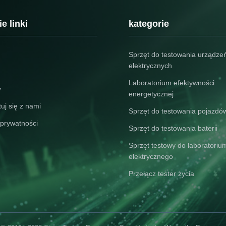
nd
Connectors Used in Photovoltaic
according to the standa
ent
Systems. It is designed for PV
requirements of IEC 6
duct
connectors with cables up to
clause 17, IEC 61058-1
e linki
kategorie
250AWG. Adopting PLC ...
17.4, and IEC 61058-1-
17.4. Test ...
Sprzęt do testowania urządze
elektrycznych
Laboratorium efektywności
y
energetycznej
uj się z nami
Sprzęt do testowania pojazdó
 prywatności
Sprzęt do testowania baterii
Sprzęt testowy do laboratoriu
elektrycznego
Przełącz tester życia