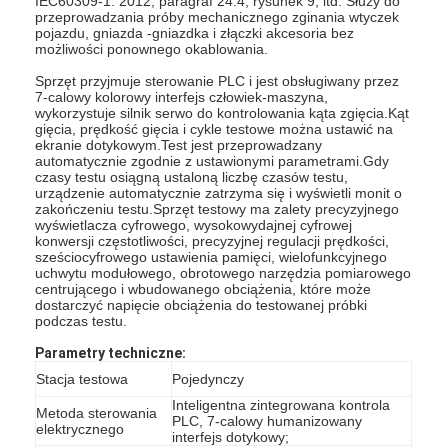
IEC60309-1: 2012, paragraf 24.4, rysunek 9, itd. Służy do
przeprowadzania próby mechanicznego zginania wtyczek
pojazdu, gniazda -gniazdka i złączki akcesoria bez
możliwości ponownego okablowania.
Sprzęt przyjmuje sterowanie PLC i jest obsługiwany przez
7-calowy kolorowy interfejs człowiek-maszyna,
wykorzystuje silnik serwo do kontrolowania kąta zgięcia.Kąt
gięcia, prędkość gięcia i cykle testowe można ustawić na
ekranie dotykowym.Test jest przeprowadzany
automatycznie zgodnie z ustawionymi parametrami.Gdy
czasy testu osiągną ustaloną liczbę czasów testu,
urządzenie automatycznie zatrzyma się i wyświetli monit o
zakończeniu testu.Sprzęt testowy ma zalety precyzyjnego
wyświetlacza cyfrowego, wysokowydajnej cyfrowej
konwersji częstotliwości, precyzyjnej regulacji prędkości,
sześciocyfrowego ustawienia pamięci, wielofunkcyjnego
uchwytu modułowego, obrotowego narzędzia pomiarowego
centrującego i wbudowanego obciążenia, które może
dostarczyć napięcie obciążenia do testowanej próbki
podczas testu.
Parametry techniczne:
Stacja testowa
Pojedynczy
Inteligentna zintegrowana kontrola
Metoda sterowania
PLC, 7-calowy humanizowany
elektrycznego
interfejs dotykowy;