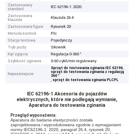
Zastosowany
IEC 62196-1: 2020
standard
Zastosowana
Klauzula 26.4
klauzula
Zastosowana figura
Rysunek 20
Metoda kontroli
Plc
Stacja testowa
Pojedynczy
Tryb jazdy
Siłownik
Kąt zgięcia
Regulacja 0-360 °
Szybkość zginania
0-60 cykli/min regulowany
,
Sprzęt do testowania zginania IEC 62196
sprzęt do testowania zginania z regulacją
Najważniejsze:
360 °
,
sprzęt do testowania zginania PLCPL
IEC 62196-1 Akcesoria do pojazdów
elektrycznych, które nie podlegają wymianie,
Aparatura do testowania zginania
Przegląd wyposażenia:
Aparatura do badania elastyczności została
zaprojektowana i wyprodukowana zgodnie z wymaganiami
normy IEC62196-1: 2020, paragraf 26.4, rysunek 20,