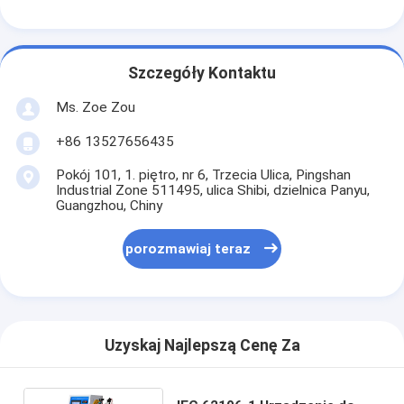
Sprzęt do testowania baterii
Sprzęt testowy do laboratorium elektrycznego
Szczegóły Kontaktu
Przełącz tester życia
Ms. Zoe Zou
Sprzęt do testowania LED
+86 13527656435
Sprzęt do badania wnikania wody
Pokój 101, 1. piętro, nr 6, Trzecia Ulica, Pingshan
Industrial Zone 511495, ulica Shibi, dzielnica Panyu,
Guangzhou, Chiny
Komora do badania środowiska
porozmawiaj teraz
Komora do badania palności
Maszyna do testowania MCB
Sprzęt do badań wyrobów medycznych
Uzyskaj Najlepszą Cenę Za
Sprzęt testowy IEC 62368