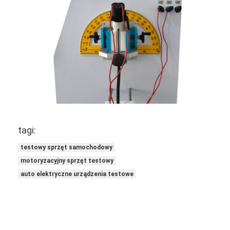
O nas
Wycieczka po fabryce
Kontrola jakości
Skontaktuj się z nami
Nowości
Bloga
tagi:
testowy sprzęt samochodowy
motoryzacyjny sprzęt testowy
Sprzęt do testowania urządzeń elektrycznych
auto elektryczne urządzenia testowe
Laboratorium efektywności energetycznej
Sprzęt do testowania pojazdów