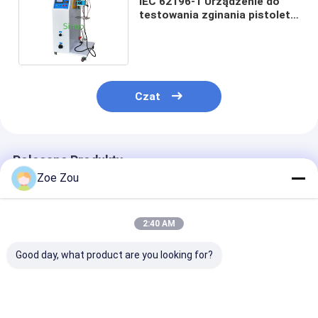
IEC 62196-1 Urządzenie do
testowania zginania pistoletu
do ładowania pojazdów
elektrycznych Sterowanie
PLC
Czat
Polecane Produkty
Zoe Zou
2:40 AM
Good day, what product are you looking for?
IEC 62196-1
Sprzęt testowy typu
Urządzenie do
Krótkotrwały system
Drive-Over UL 2594
udarowego