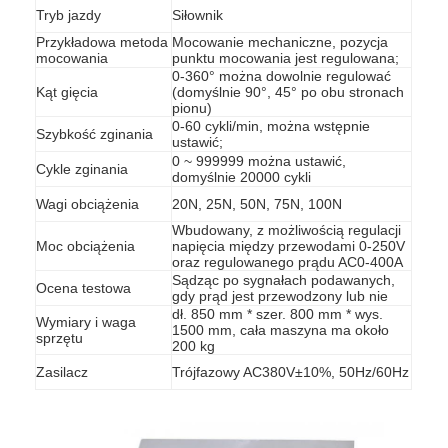
Tryb jazdy
Siłownik
Przykładowa metoda
Mocowanie mechaniczne, pozycja
mocowania
punktu mocowania jest regulowana;
0-360° można dowolnie regulować
Kąt gięcia
(domyślnie 90°, 45° po obu stronach
pionu)
0-60 cykli/min, można wstępnie
Szybkość zginania
ustawić;
0 ~ 999999 można ustawić,
Cykle zginania
domyślnie 20000 cykli
Wagi obciążenia
20N, 25N, 50N, 75N, 100N
Wbudowany, z możliwością regulacji
Moc obciążenia
napięcia między przewodami 0-250V
oraz regulowanego prądu AC0-400A
Sądząc po sygnałach podawanych,
Ocena testowa
gdy prąd jest przewodzony lub nie
dł. 850 mm * szer. 800 mm * wys.
Wymiary i waga
1500 mm, cała maszyna ma około
Do domu
sprzętu
200 kg
Zasilacz
Trójfazowy AC380V±10%, 50Hz/60Hz
Produkty
Filmy