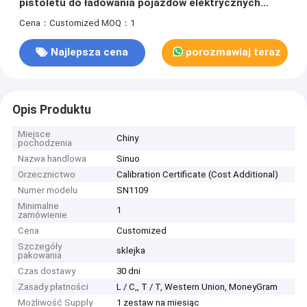
pistoletu do ładowania pojazdów elektrycznych
Sterowanie PLC
Cena：Customized
MOQ：1
Najlepsza cena
porozmawiaj teraz
Opis Produktu
Miejsce
Chiny
pochodzenia
Nazwa handlowa
Sinuo
Orzecznictwo
Calibration Certificate (Cost Additional)
Numer modelu
SN1109
Minimalne
1
zamówienie
Cena
Customized
Szczegóły
sklejka
pakowania
Czas dostawy
30 dni
Zasady płatności
L / C,, T / T, Western Union, MoneyGram
Możliwość Supply
1 zestaw na miesiąc