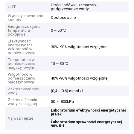
Pralki, lodówki, zamrażarki,
UUT
podgrzewacze wody
Wymiary zewnętrzne
Dostosowane
komory
Energooszczędna
temperatura
0 ~ 50 ℃
pokojowa
Efektywność
energetyczna
30% -90% wilgotności względnej
Wilgotność w
pomieszczeniu
Temperatura w
pomieszczeniu
15 ~ 30 ℃
magazynowym
Wilgotność w
pomieszczeniu
40% -90% wilgotności względnej
magazynowym
Zakres twardości
(0,4 ~ 0,6) mmol / l
wody
Zakres ciśnienia
50 ～ 800kPa
wody zasilającej
Laboratorium efektywności energetycznej
pralek
Najważniejsze:
,
Laboratorium sprawności energetycznej
90% RH