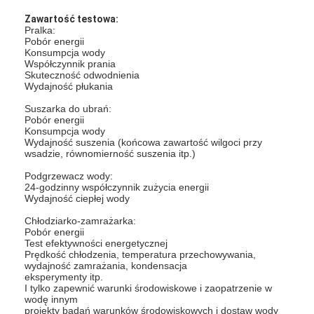
Zawartość testowa:
Pralka:
Pobór energii
Konsumpcja wody
Współczynnik prania
Skuteczność odwodnienia
Wydajność płukania
Suszarka do ubrań:
Pobór energii
Konsumpcja wody
Wydajność suszenia (końcowa zawartość wilgoci przy
wsadzie, równomierność suszenia itp.)
Podgrzewacz wody:
24-godzinny współczynnik zużycia energii
Wydajność ciepłej wody
Chłodziarko-zamrażarka:
Pobór energii
Do domu
Test efektywności energetycznej
Prędkość chłodzenia, temperatura przechowywania,
Produkty
wydajność zamrażania, kondensacja
eksperymenty itp.
I tylko zapewnić warunki środowiskowe i zaopatrzenie w
Filmy
wodę innym
projekty badań warunków środowiskowych i dostaw wody