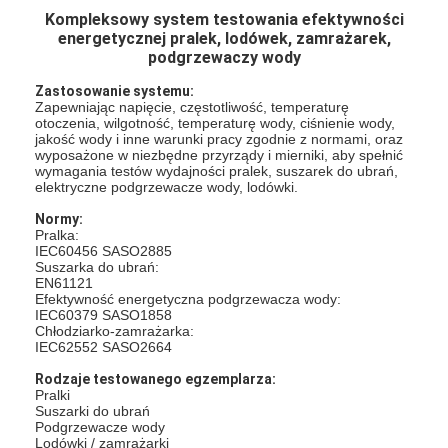
Kompleksowy system testowania efektywności
energetycznej pralek, lodówek, zamrażarek,
podgrzewaczy wody
Zastosowanie systemu:
Zapewniając napięcie, częstotliwość, temperaturę
otoczenia, wilgotność, temperaturę wody, ciśnienie wody,
jakość wody i inne warunki pracy zgodnie z normami, oraz
wyposażone w niezbędne przyrządy i mierniki, aby spełnić
wymagania testów wydajności pralek, suszarek do ubrań,
elektryczne podgrzewacze wody, lodówki.
Normy:
Pralka:
IEC60456 SASO2885
Suszarka do ubrań:
EN61121
Efektywność energetyczna podgrzewacza wody:
IEC60379 SASO1858
Chłodziarko-zamrażarka:
IEC62552 SASO2664
Rodzaje testowanego egzemplarza:
Pralki
Suszarki do ubrań
Podgrzewacze wody
Lodówki / zamrażarki