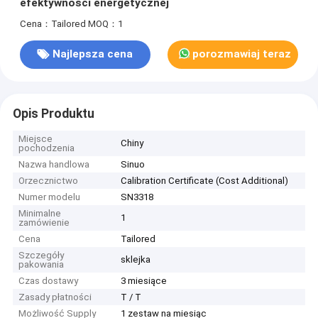
efektywności energetycznej
Cena：Tailored
MOQ：1
Najlepsza cena
porozmawiaj teraz
Opis Produktu
Miejsce
Chiny
pochodzenia
Nazwa handlowa
Sinuo
Orzecznictwo
Calibration Certificate (Cost Additional)
Numer modelu
SN3318
Minimalne
1
zamówienie
Cena
Tailored
Szczegóły
sklejka
pakowania
Czas dostawy
3 miesiące
Zasady płatności
T / T
Możliwość Supply
1 zestaw na miesiąc