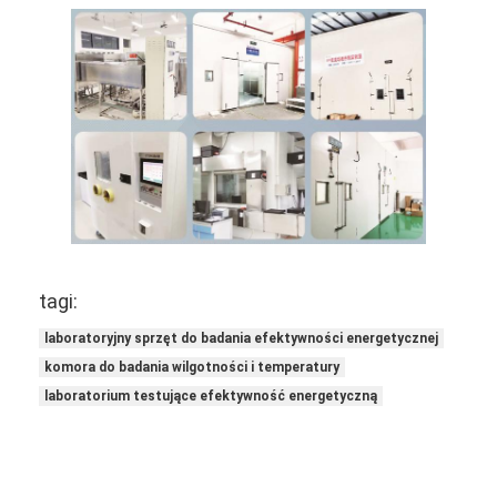
Sprzęt do testowania baterii
Sprzęt testowy do laboratorium elektrycznego
Przełącz tester życia
Sprzęt do testowania LED
Sprzęt do badania wnikania wody
Komora do badania środowiska
tagi:
Komora do badania palności
laboratoryjny sprzęt do badania efektywności energetycznej
Maszyna do testowania MCB
komora do badania wilgotności i temperatury
laboratorium testujące efektywność energetyczną
Sprzęt do badań wyrobów medycznych
Sprzęt testowy IEC 62368