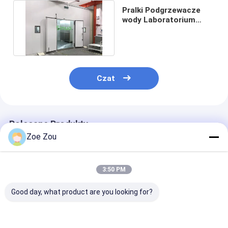
Pralki Podgrzewacze
wody Laboratorium
efektywności
energetycznej
Czat
Polecane Produkty
Zoe Zou
3:50 PM
Good day, what product are you looking for?
IEC 62552 System
4-stanowiskowy
System badan