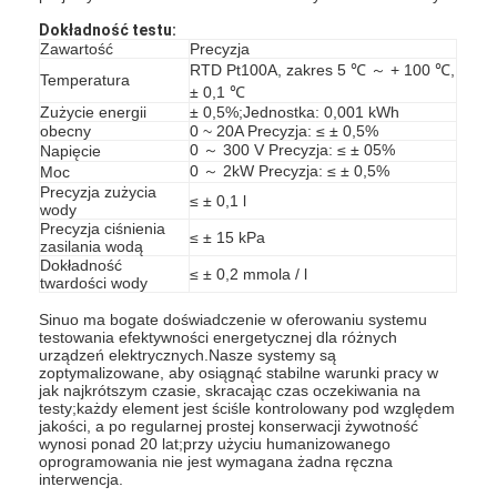
O nas
Dokładność testu:
Zawartość
Precyzja
Wycieczka po fabryce
RTD Pt100A, zakres 5 ℃ ～ + 100 ℃,
Temperatura
± 0,1 ℃
Zużycie energii
± 0,5%;Jednostka: 0,001 kWh
Kontrola jakości
obecny
0 ~ 20A Precyzja: ≤ ± 0,5%
0 ～ 300 V Precyzja: ≤ ± 05%
Napięcie
Skontaktuj się z nami
0 ～ 2kW Precyzja: ≤ ± 0,5%
Moc
Precyzja zużycia
≤ ± 0,1 l
wody
Nowości
Precyzja ciśnienia
≤ ± 15 kPa
zasilania wodą
Dokładność
Bloga
≤ ± 0,2 mmola / l
twardości wody
Sinuo ma bogate doświadczenie w oferowaniu systemu
testowania efektywności energetycznej dla różnych
urządzeń elektrycznych.Nasze systemy są
Sprzęt do testowania urządzeń elektrycznych
zoptymalizowane, aby osiągnąć stabilne warunki pracy w
jak najkrótszym czasie, skracając czas oczekiwania na
testy;każdy element jest ściśle kontrolowany pod względem
Laboratorium efektywności energetycznej
jakości, a po regularnej prostej konserwacji żywotność
wynosi ponad 20 lat;przy użyciu humanizowanego
Sprzęt do testowania pojazdów
oprogramowania nie jest wymagana żadna ręczna
interwencja.