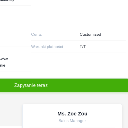
Cena:
Customized
Warunki płatności:
T/T
awów
nie
Z
a
p
y
t
a
n
i
e
t
e
r
a
z
Ms. Zoe Zou
Sales Manager