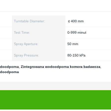
Turntable Diameter:
￠400 mm
Test Time:
0-999 minut
Spray Aperture:
50 mm
Spray Pressure:
80-150 kPa
odoodporna
,
Zintegrowana wodoodporna komora badawcza
,
odoodporna