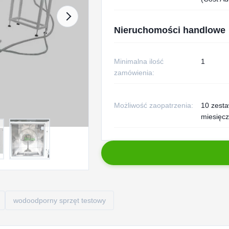
Nieruchomości handlowe
Minimalna ilość
1
zamówienia:
Możliwość zaopatrzenia:
10 zest
miesięcz
wodoodporny sprzęt testowy