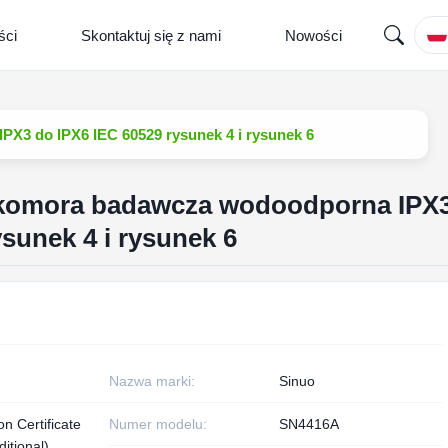
ści
Skontaktuj się z nami
Nowości
X3 do IPX6 IEC 60529 rysunek 4 i rysunek 6
 komora badawcza wodoodporna IPX
sunek 4 i rysunek 6
Nazwa marki:
Sinuo
on Certificate
Numer modelu:
SN4416A
itional)