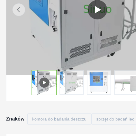
Znaków
komora do badania deszczu
sprzęt do badań iec