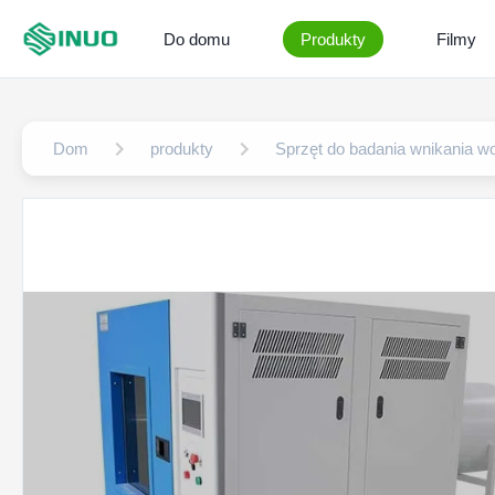
Do domu
Produkty
Filmy
Dom
produkty
Sprzęt do badania wnikania w