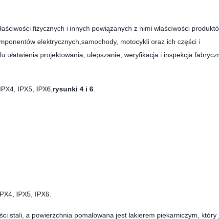
łaściwości fizycznych i innych powiązanych z nimi właściwości produkt
komponentów elektrycznych,samochody, motocykli oraz ich części i
łatwienia projektowania, ulepszanie, weryfikacja i inspekcja fabrycz
IPX4, IPX5, IPX6,
rysunki 4 i 6
.
PX4, IPX5, IPX6.
i stali, a powierzchnia pomalowana jest lakierem piekarniczym, który 