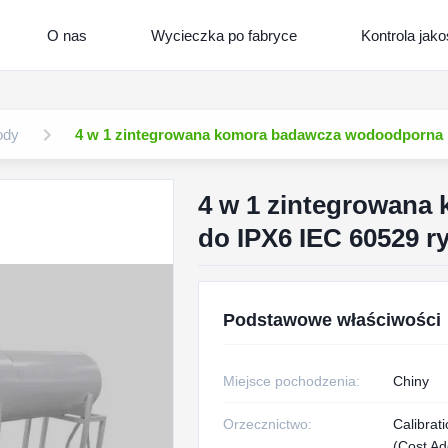
O nas
Wycieczka po fabryce
Kontrola jako
ody
4 w 1 zintegrowana komora badawcza wodoodporna IP
4 w 1 zintegrowana
do IPX6 IEC 60529 ry
Podstawowe właściwości
Miejsce pochodzenia:
Chiny
Orzecznictwo:
Calibrati
(Cost Add