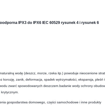
odporna IPX3 do IPX6 IEC 60529 rysunek 4 i rysunek 6
naturalną wodę (deszcz, morze, rzeka itp.) powoduje nieocenione stra
orozję, zanik, deformacja, spadek wytrzymałości, ekspansja, pleśń it
 powodu zwarć spowodowanych deszczem.badanie wody ochrony obudow
i krytycznym.
zenia gospodarstwa domowego, części samochodowe i inne produkty